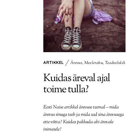
ARTIKKEL
Ärevus
,
Meelerahu
,
Teadvelolek
Kuidas äreval ajal
toime tulla?
Eesti Naise artikkel ärevuse teemal – mida
ärevus sinuga teeb ja mida sad sina ärevusega
ette võtta? Kuidas pakkuda abi ärevale
inimesele?