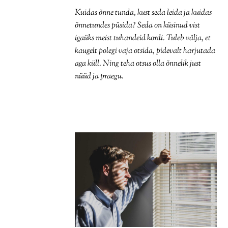
Kuidas õnne tunda, kust seda leida ja kuidas
õnnetundes püsida? Seda on küsinud vist
igaüks meist tuhandeid kordi. Tuleb välja, et
kaugelt polegi vaja otsida, pidevalt harjutada
aga küll. Ning teha otsus olla õnnelik just
nüüd ja praegu.