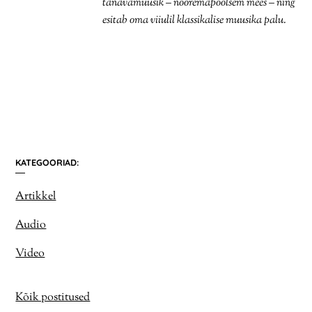
tänavamuusik – nooremapoolsem mees – ning
esitab oma viiulil klassikalise muusika palu.
KATEGOORIAD:
Artikkel
Audio
Video
Kõik postitused